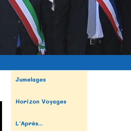
Jumelages
Horizon Voyages
L'Après...